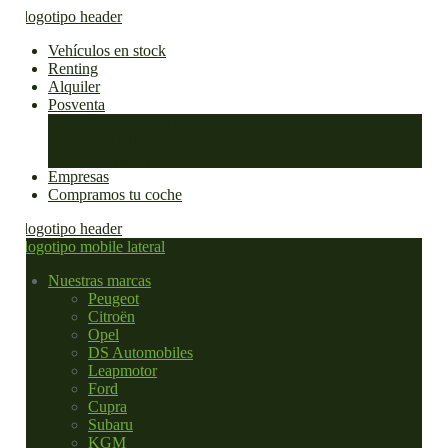
Vehículos en stock
Renting
Alquiler
Posventa
Promociones de posventa
Cita taller
Chapa y pintura
Empresas
Compramos tu coche
Nuestras marcas
Peugeot
Citroën
Opel
DS Automobiles
Leapmotor
Ford
Cupra
Subaru
KGM