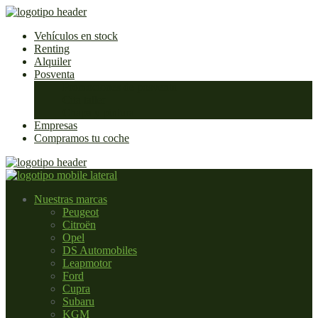
Vehículos en stock
Renting
Alquiler
Posventa
Promociones de posventa
Cita taller
Chapa y pintura
Empresas
Compramos tu coche
Nuestras marcas
Peugeot
Citroën
Opel
DS Automobiles
Leapmotor
Ford
Cupra
Subaru
KGM