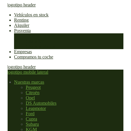
Vehículos en stock
Renting
Alquiler
Posventa
Promociones de posventa
Cita taller
Chapa y pintura
Empresas
Compramos tu coche
Nuestras marcas
Peugeot
Citroën
Opel
DS Automobiles
Leapmotor
Ford
Cupra
Subaru
KGM