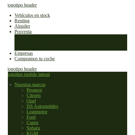
Vehículos en stock
Renting
Alquiler
Posventa
Promociones de posventa
Cita taller
Chapa y pintura
Empresas
Compramos tu coche
Nuestras marcas
Peugeot
Citroën
Opel
DS Automobiles
Leapmotor
Ford
Cupra
Subaru
KGM