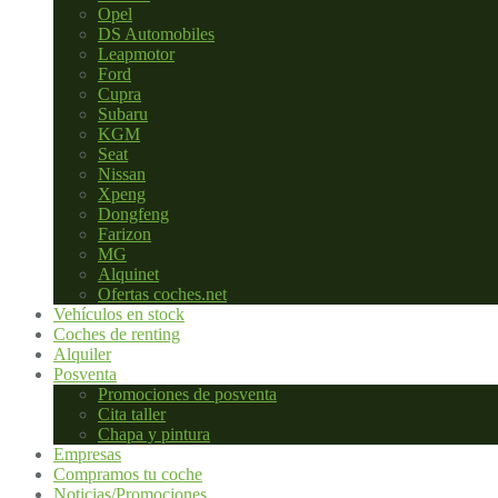
Opel
DS Automobiles
Leapmotor
Ford
Cupra
Subaru
KGM
Seat
Nissan
Xpeng
Dongfeng
Farizon
MG
Alquinet
Ofertas coches.net
Vehículos en stock
Coches de renting
Alquiler
Posventa
Promociones de posventa
Cita taller
Chapa y pintura
Empresas
Compramos tu coche
Noticias/Promociones