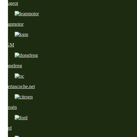
Peugeot
Leapmotor
KGM
Dongfeng
Ofertascoche.net
Citroën
Ford