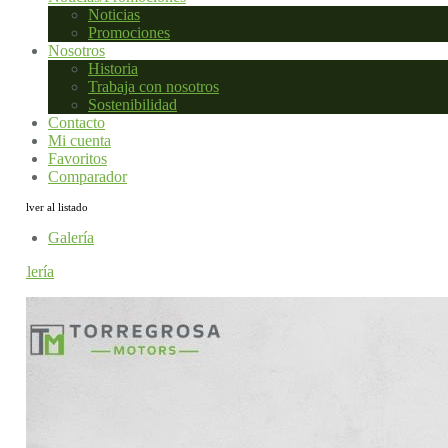
Noticias
Promociones
Nosotros
Historia
Trabaja con nosotros
Sostenibilidad
Contacto
Mi cuenta
Favoritos
Comparador
Volver al listado
Galería
Galería