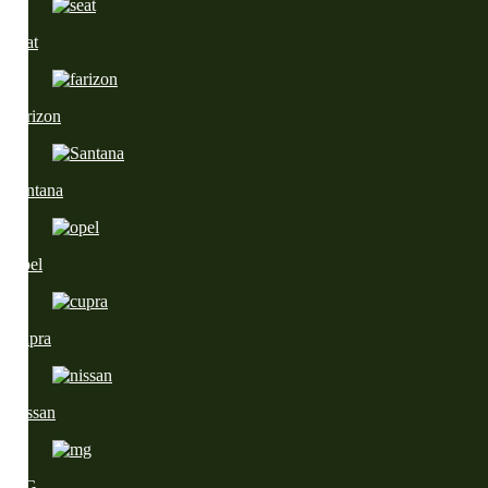
Seat
Farizon
Santana
Opel
Cupra
Nissan
MG