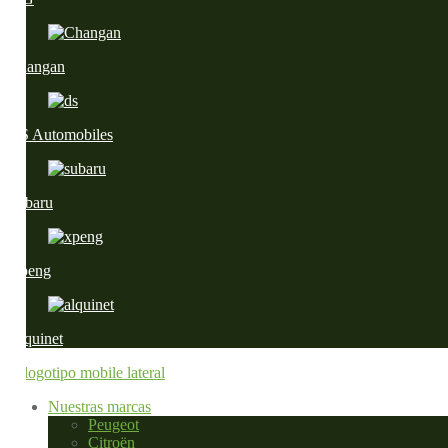
Changan
DS Automobiles
Subaru
Xpeng
Alquinet
Nuestras marcas
Peugeot
Citroën