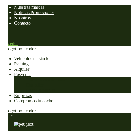
Nuestras marcas
Noticias/Promociones
Nosotros
Contacto
0
0
Acceder
Vehículos en stock
Renting
Alquiler
Posventa
Promociones de posventa
Cita taller
Chapa y pintura
Empresas
Compramos tu coche
Mostrar