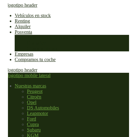
Vehículos en stock
Renting
Alquiler
Posventa
Promociones de posventa
Cita taller
Chapa y pintura
Empresas
Compramos tu coche
Nuestras marcas
Peugeot
Citroën
Opel
DS Automobiles
Leapmotor
Ford
Cupra
Subaru
KGM