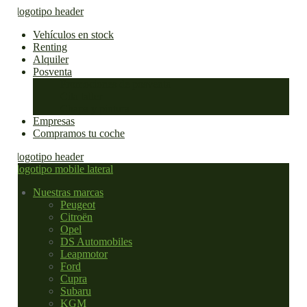
Vehículos en stock
Renting
Alquiler
Posventa
Promociones de posventa
Cita taller
Chapa y pintura
Empresas
Compramos tu coche
Nuestras marcas
Peugeot
Citroën
Opel
DS Automobiles
Leapmotor
Ford
Cupra
Subaru
KGM